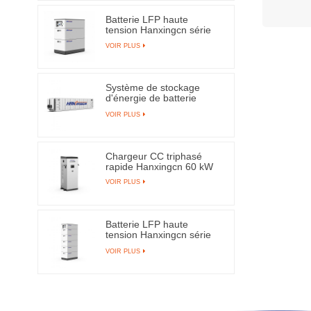
Batterie LFP haute
tension Hanxingcn série
XINGXI-H 10 kWh
VOIR PLUS
Système de stockage
d'énergie de batterie
conteneurisé Hanxingcn
VOIR PLUS
45 pieds 5 MWh
Chargeur CC triphasé
rapide Hanxingcn 60 kW
VOIR PLUS
Batterie LFP haute
tension Hanxingcn série
XINGXI-H 26 kWh
VOIR PLUS