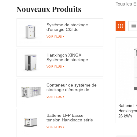
Tous les E
Nouveaux Produits
Système de stockage
d'énergie C&l de
refroidissement liquide
VOIR PLUS
Hanxingcn XINGHUI
Hanxingcn XINGXI
Système de stockage
d'énergie tout-en-un
VOIR PLUS
Conteneur de système de
stockage d'énergie de
batterie de
VOIR PLUS
refroidissement liquide
Hanxingcn 20 pieds
Batterie L
Hanxingcn
Batterie LFP basse
26 kWh
tension Hanxingcn série
XINGXI-L 5 kWh
VOIR PLUS