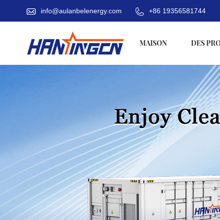
info@aulanbelenergy.com
+86 19356581744
MAISON
DES PR