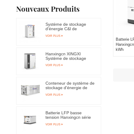
Nouveaux Produits
Système de stockage
d'énergie C&l de
refroidissement liquide
VOIR PLUS
Hanxingcn XINGHUI
Batterie L
Hanxingcn
kWh
Hanxingcn XINGXI
Système de stockage
d'énergie tout-en-un
VOIR PLUS
Conteneur de système de
stockage d'énergie de
batterie de
VOIR PLUS
refroidissement liquide
Hanxingcn 20 pieds
Batterie LFP basse
tension Hanxingcn série
XINGXI-L 5 kWh
VOIR PLUS