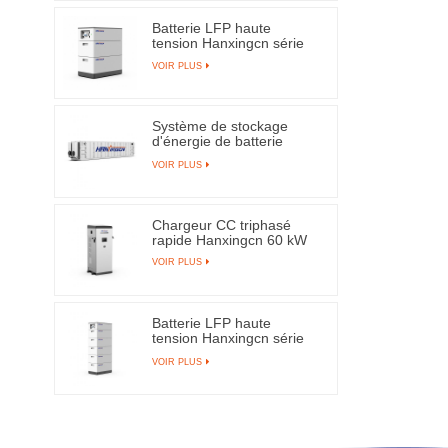
Batterie LFP haute
tension Hanxingcn série
XINGXI-H 10 kWh
VOIR PLUS
Système de stockage
d'énergie de batterie
conteneurisé Hanxingcn
VOIR PLUS
45 pieds 5 MWh
Chargeur CC triphasé
rapide Hanxingcn 60 kW
VOIR PLUS
Batterie LFP haute
tension Hanxingcn série
XINGXI-H 26 kWh
VOIR PLUS