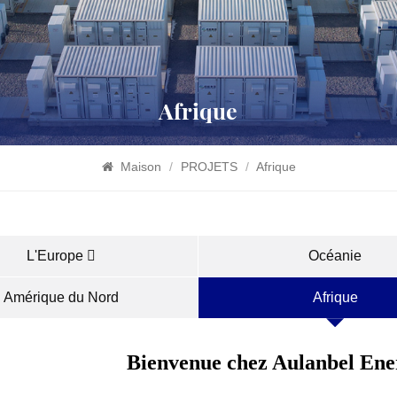
Afrique
Maison
/
PROJETS
/
Afrique
L'Europe 
Océanie
Amérique du Nord
Afrique
Bienvenue chez Aulanbel Ener